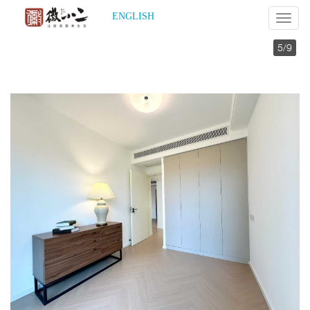
ENGLISH
Mobil
Nav
5
/9