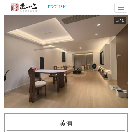
ENGLISH
Mobil
Nav
6
/10
黄浦